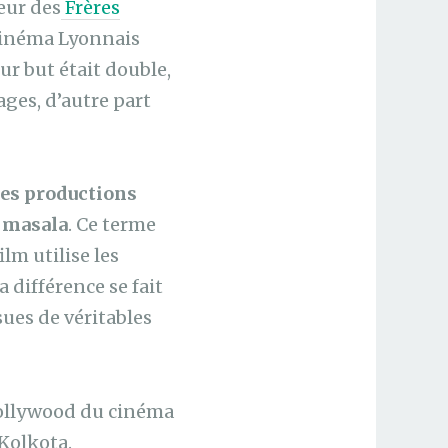
eur des
Frères
 cinéma Lyonnais
ur but était double,
ages, d’autre part
mes productions
e masala
. Ce terme
lm utilise les
 différence se fait
sues de véritables
 Tollywood du cinéma
 Kolkota.