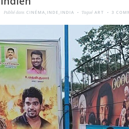
 indien
CINÉMA
INDE
INDIA
ART
3 COM
Publié dans
,
,
Tagué