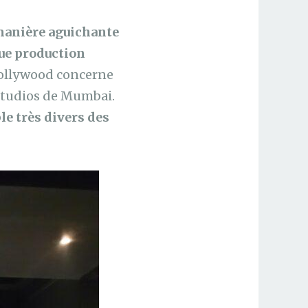
manière aguichante
ue production
Hollywood concerne
 studios de Mumbai.
le très divers des