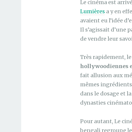
Le cinéma est arriv
Lumières
a y en eff
avaient eu l’idée d’
Il s’agissait d’une 
de vendre leur savo
Très rapidement, l
hollywoodiennes en
fait allusion aux mé
mêmes ingrédients s
dans le dosage et l
dynasties cinémato
Pour autant, Le cin
bengali regroupe le