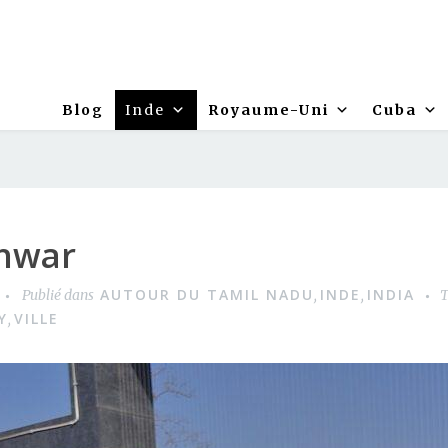
Blog
Inde
Royaume-Uni
Cuba
hwar
AUTOUR DU TAMIL NADU
INDE
INDIA
Publié dans
,
,
Y
VILLE
,