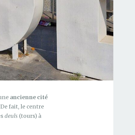
 une
ancienne cité
De fait, le centre
es
deuls
(tours) à