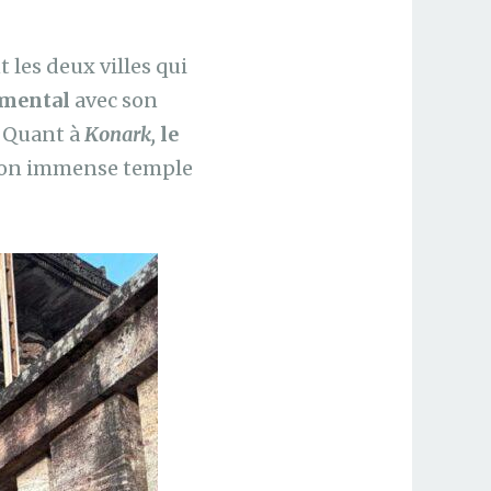
 les deux villes qui
amental
avec son
. Quant à
Konark,
le
 son immense temple