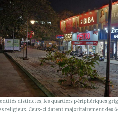
entités distinctes, les quartiers périphériques gri
es religieux. Ceux-ci datent majoritairement des