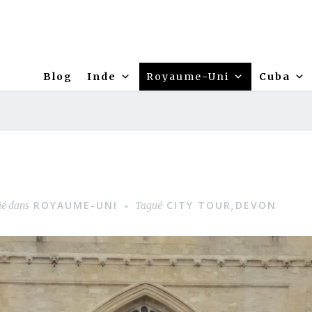
Blog
Inde
Royaume-Uni
Cuba
ROYAUME-UNI
CITY TOUR
DEVON
ié dans
Tagué
,