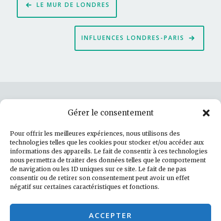
LE MUR DE LONDRES
de
l’article
INFLUENCES LONDRES-PARIS
Gérer le consentement
Rechercher :
Pour offrir les meilleures expériences, nous utilisons des
technologies telles que les cookies pour stocker et/ou accéder aux
informations des appareils. Le fait de consentir à ces technologies
nous permettra de traiter des données telles que le comportement
de navigation ou les ID uniques sur ce site. Le fait de ne pas
Politique de cookies (UE)
consentir ou de retirer son consentement peut avoir un effet
négatif sur certaines caractéristiques et fonctions.
Facebook
LinkedIn
Instagram
E-mail
ACCEPTER