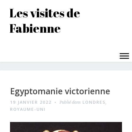
Accéder
Les visites de
au
contenu
Fabienne
principal
MENU
Egyptomanie victorienne
19 JANVIER 2022
LONDRES
Publié dans
,
ROYAUME-UNI