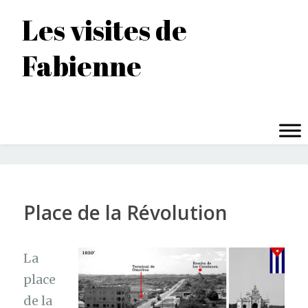
Accéder
Les visites de
au
contenu
Fabienne
principal
MENU
Place de la Révolution
La
place
de la