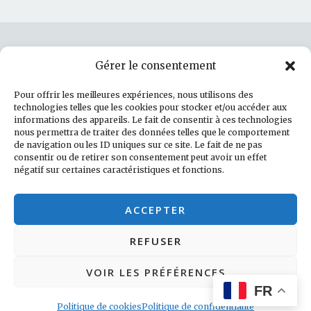
Gérer le consentement
Rechercher :
Pour offrir les meilleures expériences, nous utilisons des
technologies telles que les cookies pour stocker et/ou accéder aux
informations des appareils. Le fait de consentir à ces technologies
nous permettra de traiter des données telles que le comportement
de navigation ou les ID uniques sur ce site. Le fait de ne pas
Politique de cookies (UE)
consentir ou de retirer son consentement peut avoir un effet
négatif sur certaines caractéristiques et fonctions.
Facebook
LinkedIn
Instagram
E-mail
ACCEPTER
REFUSER
VOIR LES PRÉFÉRENCES
FR
Fièrement propulsé par WordPress
|
Thème : Revelar
par
Automattic
Politique de cookies
Politique de confidentialité