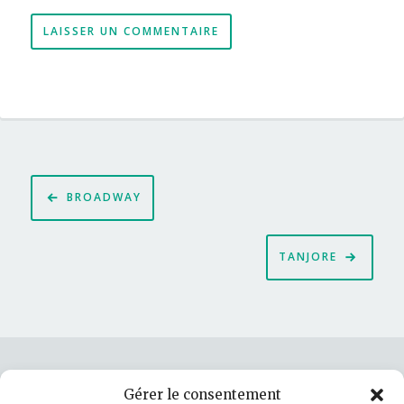
Navigation
BROADWAY
de
l’article
TANJORE
Gérer le consentement