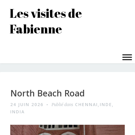
Accéder
Les visites de
au
contenu
Fabienne
principal
MENU
North Beach Road
24 JUIN 2026
CHENNAI
INDE
Publié dans
,
,
INDIA