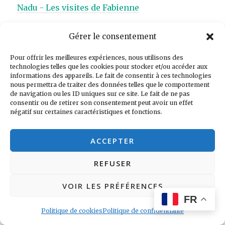
Nadu - Les visites de Fabienne
Gérer le consentement
Laisser un commentaire
Pour offrir les meilleures expériences, nous utilisons des
technologies telles que les cookies pour stocker et/ou accéder aux
informations des appareils. Le fait de consentir à ces technologies
nous permettra de traiter des données telles que le comportement
Votre adresse e-mail ne sera pas publiée.
Les
de navigation ou les ID uniques sur ce site. Le fait de ne pas
consentir ou de retirer son consentement peut avoir un effet
champs obligatoires sont indiqués avec
*
négatif sur certaines caractéristiques et fonctions.
Commentaire
*
ACCEPTER
REFUSER
VOIR LES PRÉFÉRENCES
FR
Politique de cookies
Politique de confidentialité