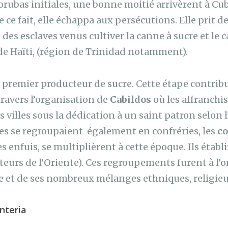
orubas initiales, une bonne moitié arrivèrent à Cub
e ce fait, elle échappa aux persécutions. Elle prit de
 des esclaves venus cultiver la canne à sucre et le c
de Haïti, (région de Trinidad notamment).
e premier producteur de sucre. Cette étape contribu
travers l’organisation de
Cabildos
où les affranchi
 villes sous la dédication à un saint patron selon l
ves se regroupaient également en confréries, les
co
es enfuis, se multiplièrent à cette époque. Ils établ
uteurs de l’Oriente). Ces regroupements furent à l’o
re et de ses nombreux mélanges ethniques, religie
nteria