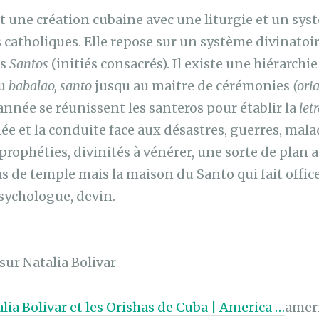
t une création cubaine avec une liturgie et un sys
s catholiques. Elle repose sur un système divinat
es
Santos
(initiés consacrés). Il existe une hiérarchie
au
babalao, santo
jusqu au maitre de cérémonies
(ori
année se réunissent les santeros pour établir la
let
née et la conduite face aux désastres, guerres, mal
ophéties, divinités à vénérer, une sorte de plan a
pas de temple mais la maison du Santo qui fait office
sychologue, devin.
sur Natalia Bolivar
lia Bolivar et les Orishas de Cuba | America …
amer