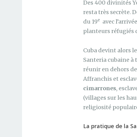
Des 400 divinités Y
resta très secrète. D
e
du 19
avec l’arrivée
planteurs réfugiés 
Cuba devint alors l
Santeria cubaine à 
réunir en dehors des
Affranchis et escla
cimarrones
, esclav
(villages sur les ha
religiosité populai
La pratique de la Sa