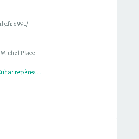
ly.
fr
:8991/
n-Michel Place
Cuba : repères …