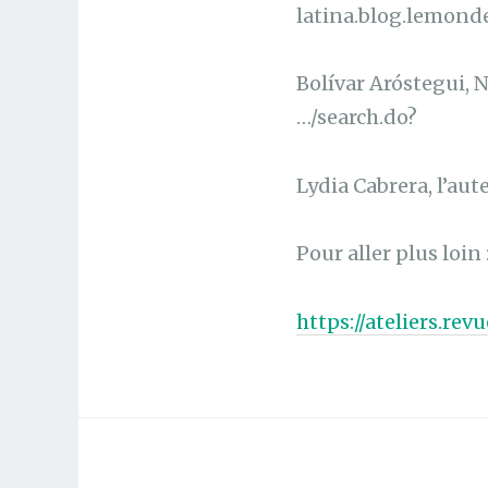
latina.blog.lemonde
Bolívar Aróstegui, 
…/search.do?
Lydia Cabrera, l’aut
Pour aller plus loin 
https://ateliers.re