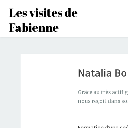
Accéder
Les visites de
au
contenu
Fabienne
principal
Natalia Bol
Grâce au très acti
nous reçoit dans so
Formation d’une spé