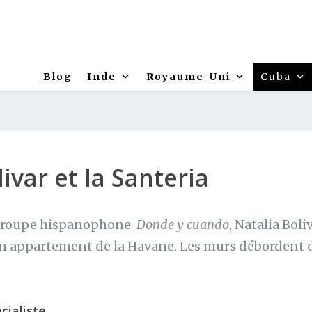
Blog
Inde
Royaume-Uni
Cuba
ivar et la Santeria
f groupe hispanophone
Donde y cuando
, Natalia Boli
n appartement de la Havane. Les murs débordent d
cialiste