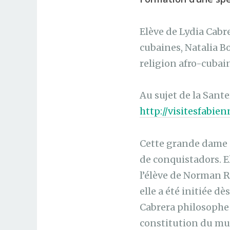
Elève de Lydia Cabre
cubaines, Natalia Bo
religion afro-cubain
Au sujet de la Sante
http://visitesfabie
Cette grande dame e
de conquistadors. El
l’élève de Norman Ro
elle a été initiée dè
Cabrera philosophe 
constitution du mus