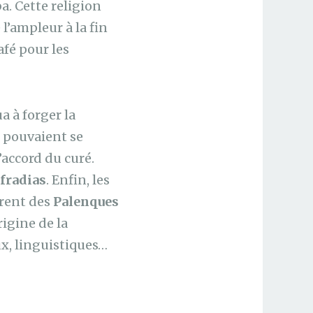
a. Cette religion
 l’ampleur à la fin
afé pour les
a à forger la
s pouvaient se
’accord du curé.
fradias
. Enfin, les
irent des
Palenques
rigine de la
ux, linguistiques…