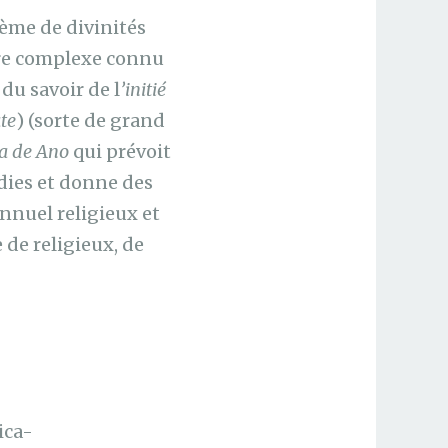
tème de divinités
oire complexe connu
 du savoir de l
’initié
ate
) (sorte de grand
ra de Ano
qui prévoit
adies et donne des
nnuel religieux et
 de religieux, de
ica-