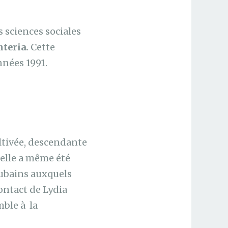
s sciences sociales
nteria.
Cette
nnées 1991.
ltivée, descendante
 elle a même été
 cubains auxquels
contact de Lydia
mble à la