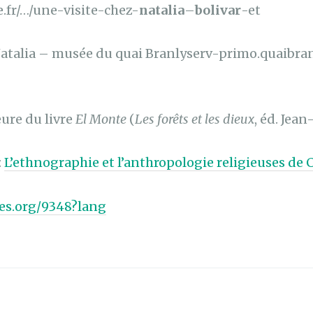
.fr/…/une-visite-chez-
natalia
–
bolivar
-et
Natalia – musée du quai Branlyserv-primo.quaibran
eure du livre
El Monte
(
Les forêts et les dieux
, éd. Jea
:
L’ethnographie et l’anthropologie religieuses de 
vues.org/9348?lang