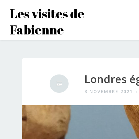
Accéder
Les visites de
au
contenu
Fabienne
principal
Londres é
3 NOVEMBRE 2021