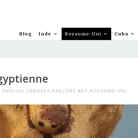
Blog
Inde
Royaume-Uni
Cuba
gyptienne
LONDRES
PARLONS ART
ROYAUME-UNI
Publié dans
,
,