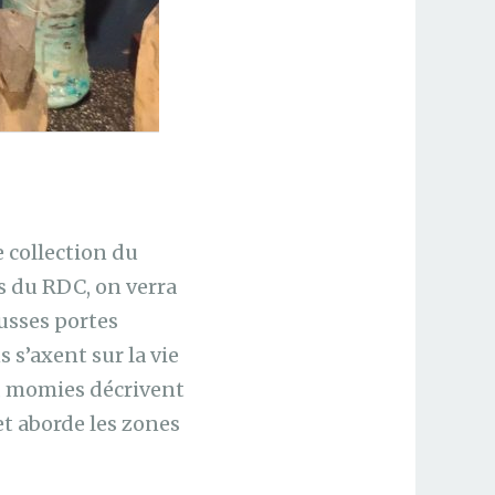
 collection du
es du RDC, on verra
usses portes
 s’axent sur la vie
, momies décrivent
et aborde les zones