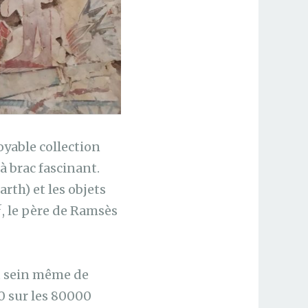
royable collection
à brac fascinant.
rth) et les objets
r
, le père de Ramsès
au sein même de
0 sur les 80000