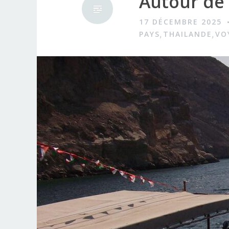
Autour de 
17 DÉCEMBRE 2025
PAYS
THAILANDE
VO
,
,