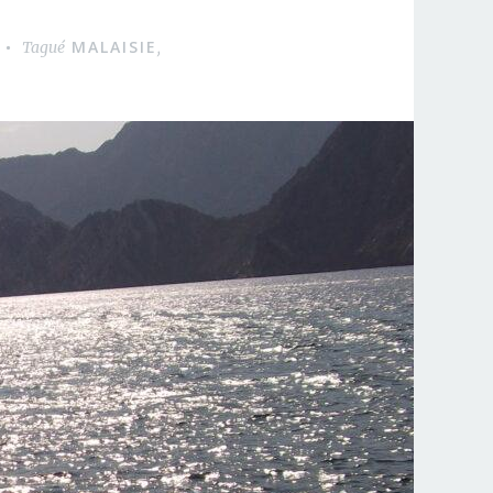
MALAISIE
Tagué
,