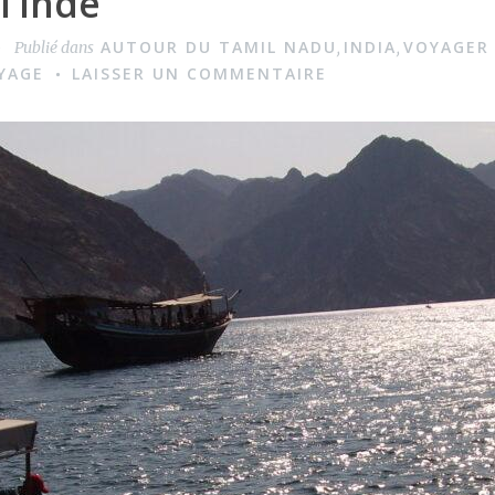
l’Inde
AUTOUR DU TAMIL NADU
INDIA
VOYAGER
Publié dans
,
,
YAGE
LAISSER UN COMMENTAIRE