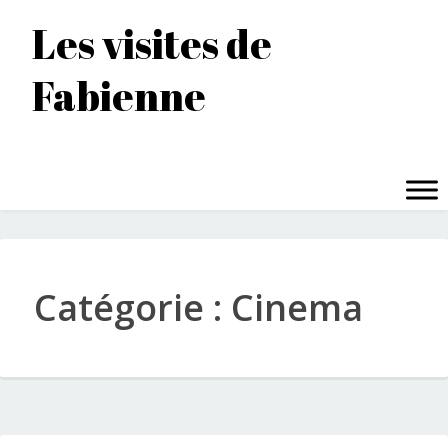
Accéder
Les visites de
au
contenu
Fabienne
principal
MENU
Catégorie :
Cinema