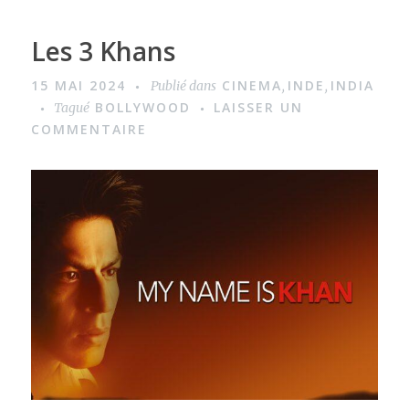
Les 3 Khans
15 MAI 2024
CINEMA
INDE
INDIA
Publié dans
,
,
BOLLYWOOD
LAISSER UN
Tagué
COMMENTAIRE