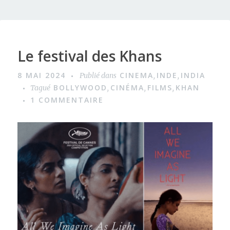
Le festival des Khans
8 MAI 2024
CINEMA
INDE
INDIA
Publié dans
,
,
BOLLYWOOD
CINÉMA
FILMS
KHAN
Tagué
,
,
,
1 COMMENTAIRE