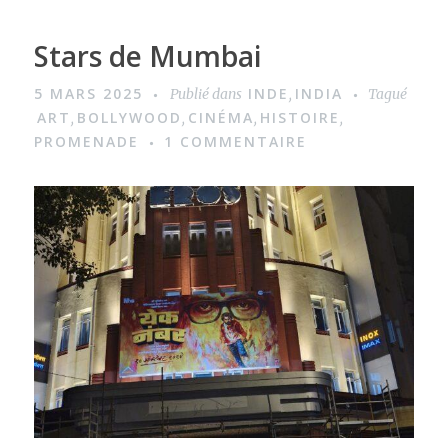
Stars de Mumbai
5 MARS 2025
INDE
INDIA
Publié dans
,
Tagué
ART
BOLLYWOOD
CINÉMA
HISTOIRE
,
,
,
,
PROMENADE
1 COMMENTAIRE