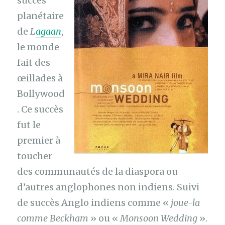
succès
planétaire
de
L
agaan
,
le monde
fait des
œillades à
Bollywood
. Ce succès
fut le
premier à
toucher
des communautés de la diaspora ou
d’autres anglophones non indiens. Suivi
de succès Anglo indiens comme «
joue-la
comme Beckham
» ou «
Monsoon Wedding
».