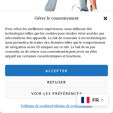
Gérer le consentement
Hollywood louche désormais sur le
Pour offrir les meilleures expériences, nous utilisons des
cinéma version indienne avec chants et
technologies telles que les cookies pour stocker et/ou accéder aux
informations des appareils. Le fait de consentir à ces technologies
danses comme véhicules d’émotion. En
nous permettra de traiter des données telles que le comportement
de navigation ou les ID uniques sur ce site. Le fait de ne pas
Inde, cela permet d’éviter les baisers ou
consentir ou de retirer son consentement peut avoir un effet
autres scènes hautement censurables.
négatif sur certaines caractéristiques et fonctions.
L’industrie du disque a bien compris
ACCEPTER
l’énorme intérêt de ce modèle. En Inde en
effet 80% de la production musicale
REFUSER
correspond à des musiques de films. Et
VOIR LES PRÉFÉRENCES
celles-ci, tout comme les images ont
FR
évolué selon les modes de la musique et
Politique de cookies
Politique de confidentialité
poésie traditionnelles ourdoues à des