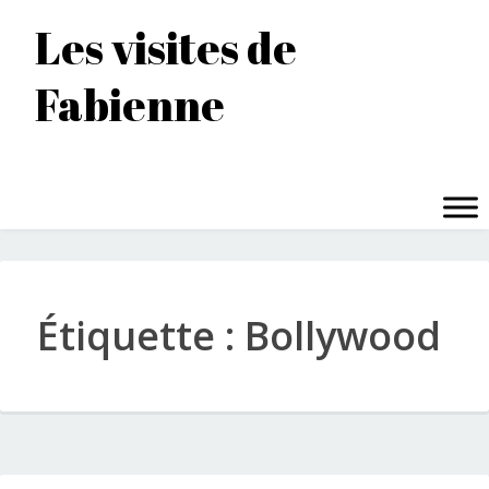
Accéder
Les visites de
au
contenu
Fabienne
principal
MENU
Étiquette :
Bollywood