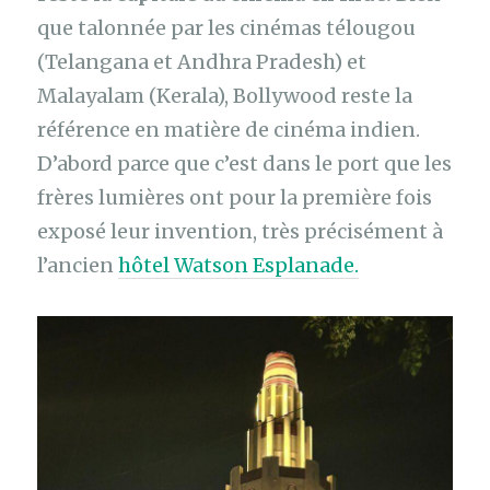
que talonnée par les cinémas télougou
(Telangana et Andhra Pradesh) et
Malayalam (Kerala), Bollywood reste la
référence en matière de cinéma indien.
D’abord parce que c’est dans le port que les
frères lumières ont pour la première fois
exposé leur invention, très précisément à
l’ancien
hôtel Watson Esplanade.