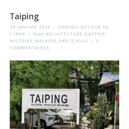
Taiping
28 JANVIER 2026
AUTOUR DE
Publié dans
L'INDE
ARCHITECTURE
DAYTRIP
Tagué
,
,
HISTOIRE
MALAISIE
PARCS
VILLE
2
,
,
,
COMMENTAIRES