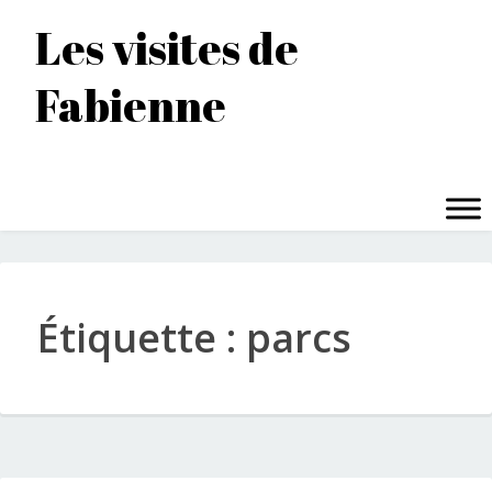
Accéder
Les visites de
au
contenu
Fabienne
principal
MENU
Étiquette :
parcs