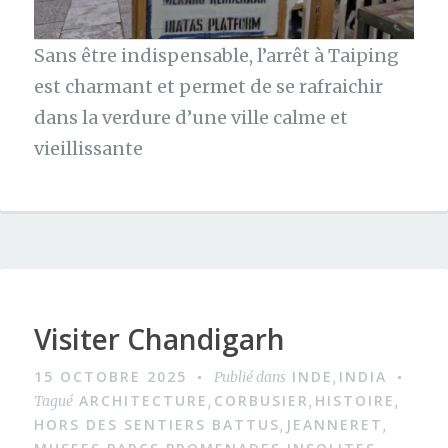
Sans être indispensable, l’arrêt à Taiping
est charmant et permet de se rafraichir
dans la verdure d’une ville calme et
vieillissante
Visiter Chandigarh
15 OCTOBRE 2025
INDE
INDIA
Publié dans
,
ARCHITECTURE
CORBUSIER
HISTOIRE
Tagué
,
,
,
HORS DES SENTIERS BATTUS
JEANNERET
,
,