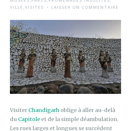
MUSEES
PARCS
PROMENADES INSOLITES
,
,
,
VILLE
VISITES
LAISSER UN COMMENTAIRE
,
Visiter
Chandigarh
oblige à aller au-delà
du
Capitole
et de la simple déambulation.
Les rues larges et longues se succèdent