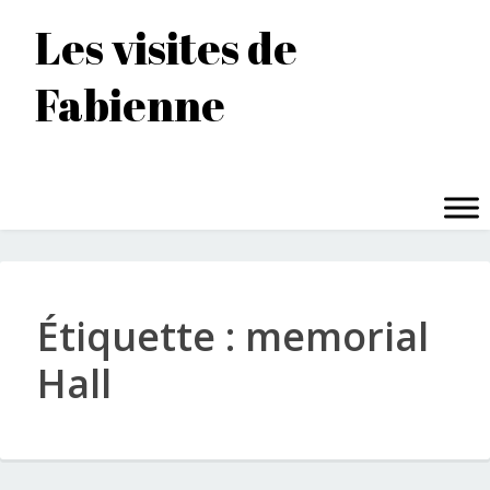
Accéder
Les visites de
au
contenu
Fabienne
principal
MENU
Étiquette :
memorial
Hall