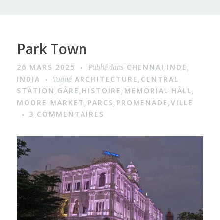
Park Town
26 MARS 2025
CHENNAI
INDE
Publié dans
,
,
INDIA
ARCHITECTURE
CENTRAL
Tagué
,
STATION
GARE
HISTOIRE
MEMORIAL HALL
,
,
,
,
MOORE MARKET
PARCS
PROMENADE
VILLE
,
,
,
3 COMMENTAIRES