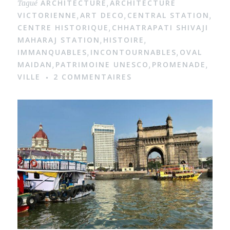
ARCHITECTURE
ARCHITECTURE
Tagué
,
VICTORIENNE
ART DECO
CENTRAL STATION
,
,
,
CENTRE HISTORIQUE
CHHATRAPATI SHIVAJI
,
MAHARAJ STATION
HISTOIRE
,
,
IMMANQUABLES
INCONTOURNABLES
OVAL
,
,
MAIDAN
PATRIMOINE UNESCO
PROMENADE
,
,
,
VILLE
2 COMMENTAIRES