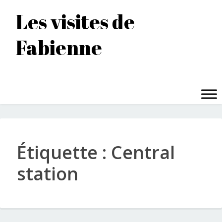
Accéder
Les visites de
au
contenu
Fabienne
principal
MENU
Étiquette :
Central
station