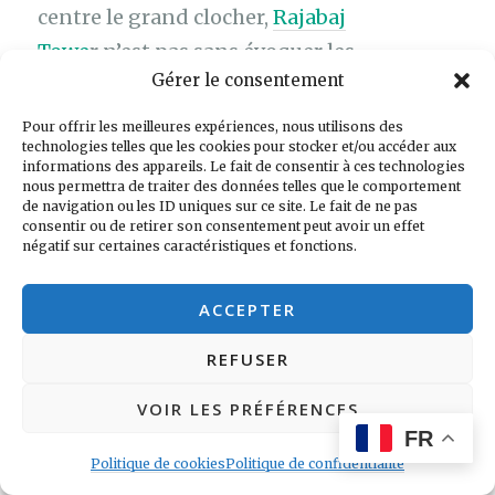
centre le grand clocher,
Rajabaj
Towe
r n’est pas sans évoquer les
Gérer le consentement
campaniles italiens ou les clochers
gothiques de nos contrées.
.
Pour offrir les meilleures expériences, nous utilisons des
technologies telles que les cookies pour stocker et/ou accéder aux
L’homogénéité de ces bâtiments publics
informations des appareils. Le fait de consentir à ces technologies
victoriens explique leur
classement au
nous permettra de traiter des données telles que le comportement
de navigation ou les ID uniques sur ce site. Le fait de ne pas
patrimoine mondial de l’Unesco.
consentir ou de retirer son consentement peut avoir un effet
négatif sur certaines caractéristiques et fonctions.
ACCEPTER
REFUSER
VOIR LES PRÉFÉRENCES
FR
Politique de cookies
Politique de confidentialité