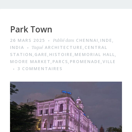
Park Town
26 MARS 2025
CHENNAI
INDE
Publié dans
,
,
INDIA
ARCHITECTURE
CENTRAL
Tagué
,
STATION
GARE
HISTOIRE
MEMORIAL HALL
,
,
,
,
MOORE MARKET
PARCS
PROMENADE
VILLE
,
,
,
3 COMMENTAIRES