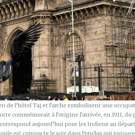
en de l’hôtel Taj et l’arche symbolisent une occupa
orte commémorait à l’origine l’arrivée, en 1911, du 
e correspond aujourd’hui pour les Indiens au départ
 foule est compacte le soir dans l’enclos qui entou