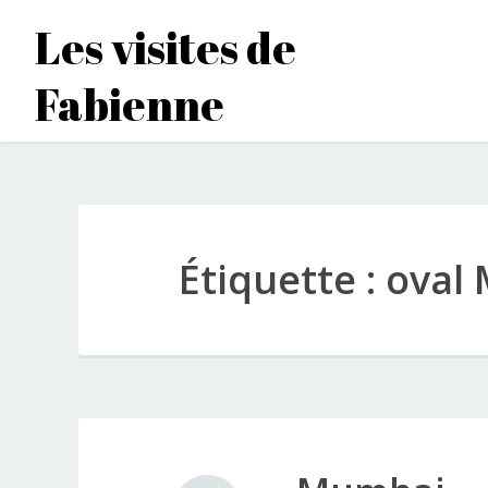
Accéder
Les visites de
au
contenu
Fabienne
principal
Étiquette :
oval