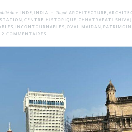
INDE
INDIA
ARCHITECTURE
ARCHITE
ublié dans
,
Tagué
,
 STATION
CENTRE HISTORIQUE
CHHATRAPATI SHIVA
,
,
ABLES
INCONTOURNABLES
OVAL MAIDAN
PATRIMOIN
,
,
,
2 COMMENTAIRES