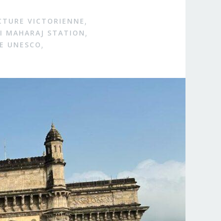
CTURE VICTORIENNE
,
JI MAHARAJ STATION
,
E UNESCO
,