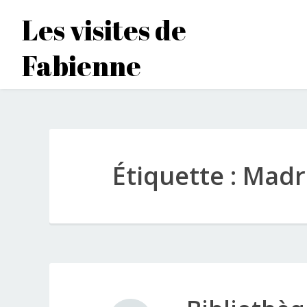
Accéder
Les visites de
au
contenu
Fabienne
principal
Étiquette :
Madr