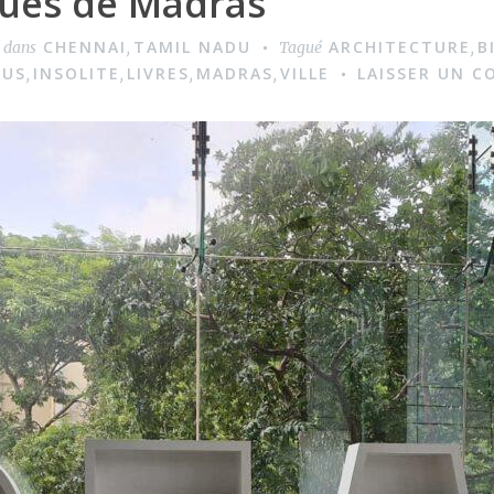
ques de Madras
CHENNAI
TAMIL NADU
ARCHITECTURE
B
é dans
,
Tagué
,
TUS
INSOLITE
LIVRES
MADRAS
VILLE
LAISSER UN 
,
,
,
,