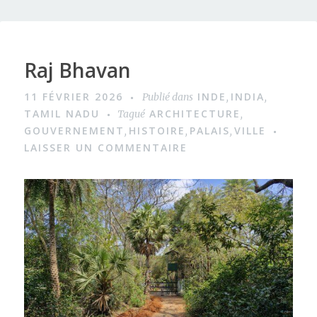
Raj Bhavan
11 FÉVRIER 2026
INDE
INDIA
Publié dans
,
,
TAMIL NADU
ARCHITECTURE
Tagué
,
GOUVERNEMENT
HISTOIRE
PALAIS
VILLE
,
,
,
LAISSER UN COMMENTAIRE