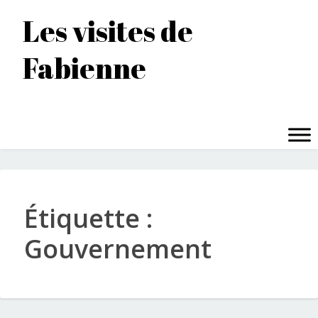
Accéder
Les visites de
au
contenu
Fabienne
principal
MENU
Étiquette :
Gouvernement