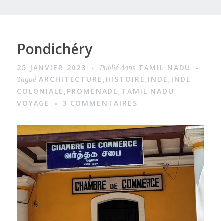
Pondichéry
25 JANVIER 2023
TAMIL NADU
Publié dans
ARCHITECTURE
HISTOIRE
INDE
INDE
Tagué
,
,
,
COLONIALE
PROMENADE
TAMIL NADU
,
,
,
VOYAGE
3 COMMENTAIRES