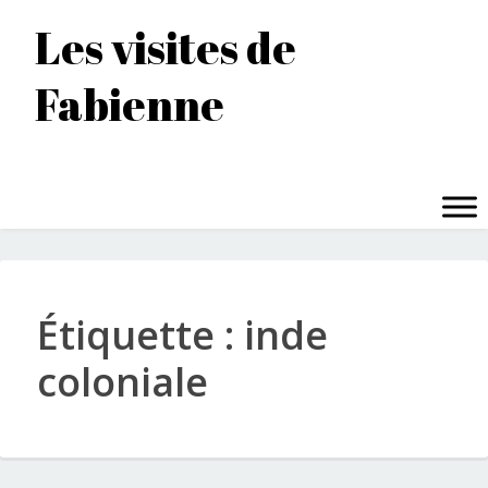
Accéder
Les visites de
au
contenu
Fabienne
principal
MENU
Étiquette :
inde
coloniale