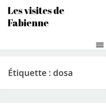
Accéder
Les visites de
au
contenu
Fabienne
principal
MENU
Étiquette :
dosa