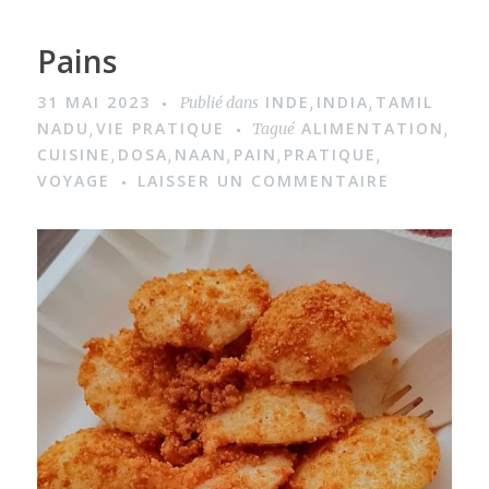
Pains
31 MAI 2023
INDE
INDIA
TAMIL
Publié dans
,
,
NADU
VIE PRATIQUE
ALIMENTATION
,
Tagué
,
CUISINE
DOSA
NAAN
PAIN
PRATIQUE
,
,
,
,
,
VOYAGE
LAISSER UN COMMENTAIRE