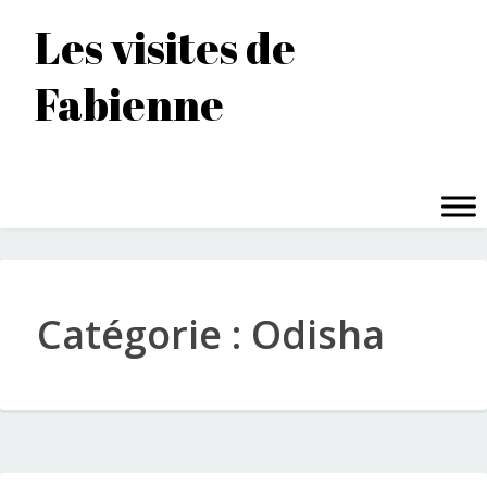
Accéder
Les visites de
au
contenu
Fabienne
principal
MENU
Catégorie :
Odisha