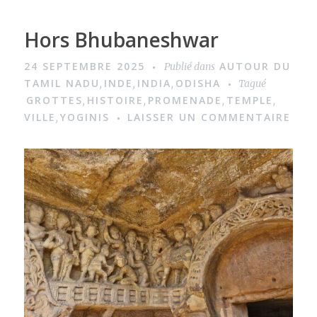
Hors Bhubaneshwar
24 SEPTEMBRE 2025
AUTOUR DU
Publié dans
TAMIL NADU
INDE
INDIA
ODISHA
,
,
,
Tagué
GROTTES
HISTOIRE
PROMENADE
TEMPLE
,
,
,
,
VILLE
YOGINIS
LAISSER UN COMMENTAIRE
,