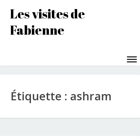
Accéder
Les visites de
au
contenu
Fabienne
principal
MENU
Étiquette :
ashram