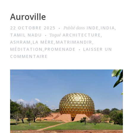
Auroville
22 OCTOBRE 2025
INDE
INDIA
Publié dans
,
,
TAMIL NADU
ARCHITECTURE
Tagué
,
ASHRAM
LA MÈRE
MATRIMANDIR
,
,
,
MÉDITATION
PROMENADE
LAISSER UN
,
COMMENTAIRE