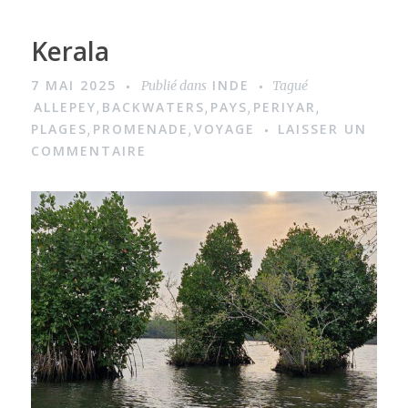
Kerala
7 MAI 2025
INDE
Publié dans
Tagué
ALLEPEY
BACKWATERS
PAYS
PERIYAR
,
,
,
,
PLAGES
PROMENADE
VOYAGE
LAISSER UN
,
,
COMMENTAIRE