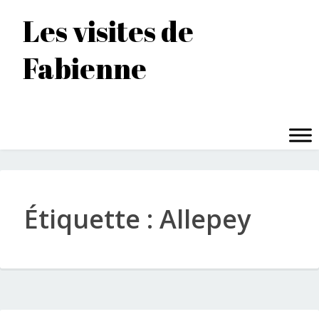
Accéder
Les visites de
au
contenu
Fabienne
principal
MENU
Étiquette :
Allepey