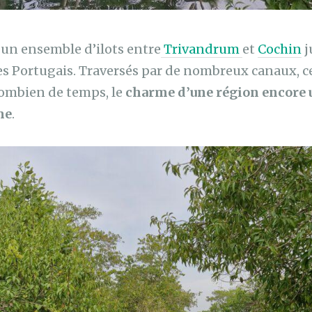
un ensemble d’ilots entre
Trivandrum
et
Cochin
j
es Portugais. Traversés par de nombreux canaux, c
ombien de temps, le
charme d’une région encore 
me
.