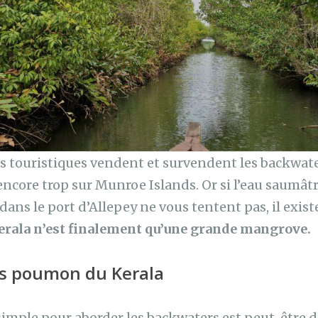
es touristiques vendent et survendent les backwat
encore trop sur Munroe Islands. Or si l’eau saumâtr
dans le port d’Allepey ne vous tentent pas, il exist
erala n’est finalement qu’une grande mangrove.
s poumon du Kerala
 simple pour aborder les backwaters est peut-être d