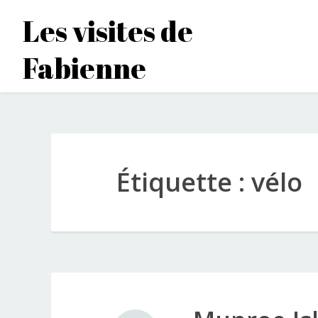
Accéder
Les visites de
au
contenu
Fabienne
principal
Étiquette :
vélo