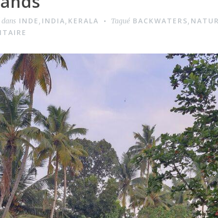
lands
INDE
INDIA
KERALA
BACKWATERS
NATU
é dans
,
,
Tagué
,
NTAIRE