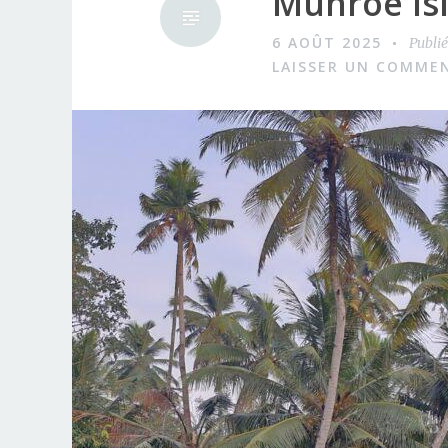
Munroe Is
6 AOÛT 2025
Publi
LAISSER UN COMME