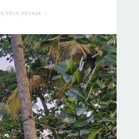
RE
VÉLO
VOYAGE
,
,