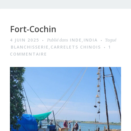
Fort-Cochin
4 JUIN 2025
INDE
INDIA
Publié dans
,
Tagué
BLANCHISSERIE
CARRELETS CHINOIS
1
,
COMMENTAIRE