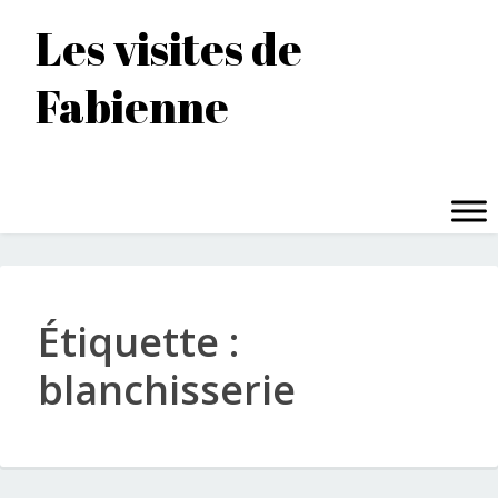
Accéder
Les visites de
au
contenu
Fabienne
principal
MENU
Étiquette :
blanchisserie