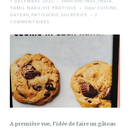
7 DÉCEMBRE 2022
INDE
INDIA
Publié dans
,
,
TAMIL NADU
VIE PRATIQUE
CUISINE
,
Tagué
,
GATEAU
PATISSERIE
SUCRERIES
2
,
,
COMMENTAIRES
A première vue, l’idée de faire un gâteau