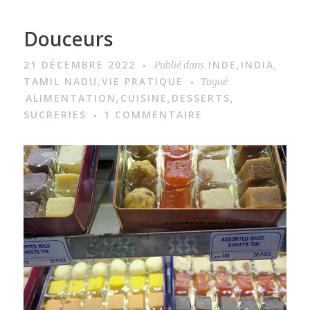
Douceurs
21 DÉCEMBRE 2022
INDE
INDIA
Publié dans
,
,
TAMIL NADU
VIE PRATIQUE
,
Tagué
ALIMENTATION
CUISINE
DESSERTS
,
,
,
SUCRERIES
1 COMMENTAIRE