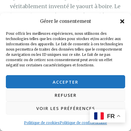
véritablement inventé le yaourt à boire. Le
lassi
se boit sucré, aromatisé ou salé,
Gérer le consentement
comme toutes les autres boissons. On
trouve également de nombreuses
Pour offrir les meilleures expériences, nous utilisons des
technologies telles que les cookies pour stocker et/ou accéder aux
boissons lactées telles le
badaam milk
informations des appareils. Le fait de consentir à ces technologies
nous permettra de traiter des données telles que le comportement
(lait aux amandes) ou le
rose milk
très
de navigation ou les ID uniques sur ce site. Le fait de ne pas
populaires dans le sud de l’inde.
consentir ou de retirer son consentement peut avoir un effet
négatif sur certaines caractéristiques et fonctions.
La matière grasse traditionnelle, quant à
ACCEPTER
elle, reste le
ghee
, ce beurre clarifié à très
REFUSER
longue conservation.
VOIR LES PRÉFÉRENCES
FR
Politique de cookies
Politique de confidentialité