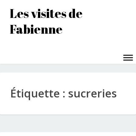
Accéder
Les visites de
au
contenu
Fabienne
principal
MENU
Étiquette :
sucreries