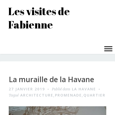
Accéder
Les visites de
au
contenu
Fabienne
principal
MENU
La muraille de la Havane
27 JANVIER 2019
LA HAVANE
Publié dans
ARCHITECTURE
PROMENADE
QUARTIER
Tagué
,
,