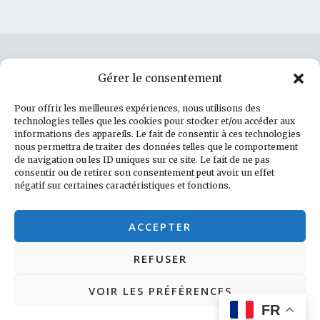
Gérer le consentement
Rechercher :
Pour offrir les meilleures expériences, nous utilisons des
technologies telles que les cookies pour stocker et/ou accéder aux
informations des appareils. Le fait de consentir à ces technologies
nous permettra de traiter des données telles que le comportement
de navigation ou les ID uniques sur ce site. Le fait de ne pas
Politique de cookies (UE)
consentir ou de retirer son consentement peut avoir un effet
négatif sur certaines caractéristiques et fonctions.
Facebook
LinkedIn
Instagram
E-mail
ACCEPTER
REFUSER
VOIR LES PRÉFÉRENCES
FR
Fièrement propulsé par WordPress
|
Thème : Revelar