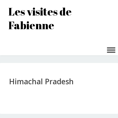
Accéder
Les visites de
au
contenu
Fabienne
principal
MENU
Himachal Pradesh