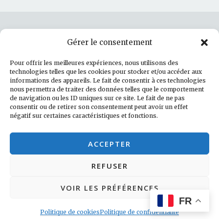
Gérer le consentement
Rechercher :
Pour offrir les meilleures expériences, nous utilisons des
technologies telles que les cookies pour stocker et/ou accéder aux
informations des appareils. Le fait de consentir à ces technologies
nous permettra de traiter des données telles que le comportement
de navigation ou les ID uniques sur ce site. Le fait de ne pas
Politique de cookies (UE)
consentir ou de retirer son consentement peut avoir un effet
négatif sur certaines caractéristiques et fonctions.
Facebook
LinkedIn
Instagram
E-mail
ACCEPTER
REFUSER
VOIR LES PRÉFÉRENCES
FR
Fièrement propulsé par WordPress
|
Thème : Revelar
par
Automattic
Politique de cookies
Politique de confidentialité