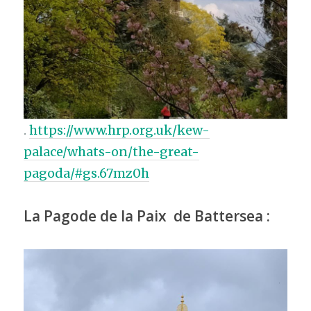
.
https://www.hrp.org.uk/kew-
palace/whats-on/the-great-
pagoda/#gs.67mz0h
La Pagode de la Paix de Battersea :