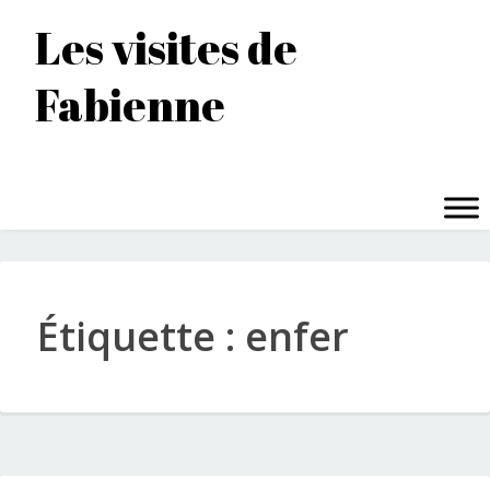
Accéder
Les visites de
au
contenu
Fabienne
principal
MENU
Étiquette :
enfer