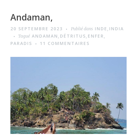
Andaman,
20 SEPTEMBRE 2023
INDE
INDIA
Publié dans
,
ANDAMAN
DÉTRITUS
ENFER
Tagué
,
,
,
PARADIS
11 COMMENTAIRES