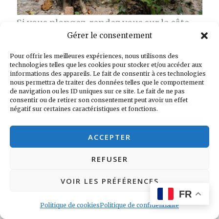
Si vous plongez, rendez vous sur la côte
Gérer le consentement
est. Les hôtels s’y succèdent le long de la
route. En revanche, vous n’aurez en guise
Pour offrir les meilleures expériences, nous utilisons des
technologies telles que les cookies pour stocker et/ou accéder aux
de plage que de petits espaces entre
informations des appareils. Le fait de consentir à ces technologies
rochers et ordures.
nous permettra de traiter des données telles que le comportement
de navigation ou les ID uniques sur ce site. Le fait de ne pas
consentir ou de retirer son consentement peut avoir un effet
négatif sur certaines caractéristiques et fonctions.
Dernier petit détail dans l’organisation
de vos journées, les horaires des marées.
ACCEPTER
En fonction de l’étiage la physionomie
REFUSER
d’une plage et les possibilités de baignade
changent du tout au tout.
VOIR LES PRÉFÉRENCES
FR
Politique de cookies
Politique de confidentialité