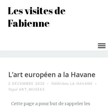
Accéder
Les visites de
au
contenu
Fabienne
principal
MENU
L’art européen a la Havane
2 DÉCEMBRE 2020
LA HAVANE
Publié dans
ART
MUSEES
Tagué
,
Cette page a pour but de rappeler les