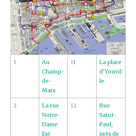
1
Au
11
La place
Champ-
d’Youvil
de-
le
Mars
2
La rue
12
Rue
Notre-
Saint-
Dame
Paul,
Est
près de