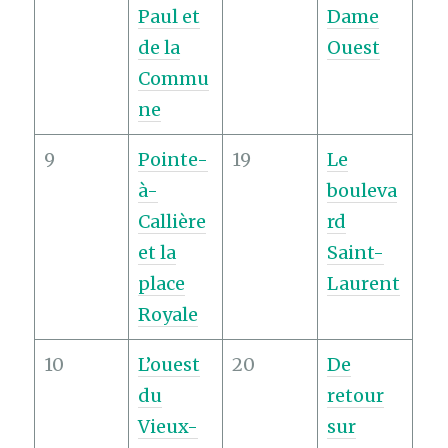
Paul et
Dame
de la
Ouest
Commu
ne
9
Pointe-
19
Le
à-
bouleva
Callière
rd
et la
Saint-
place
Laurent
Royale
10
L’ouest
20
De
du
retour
Vieux-
sur