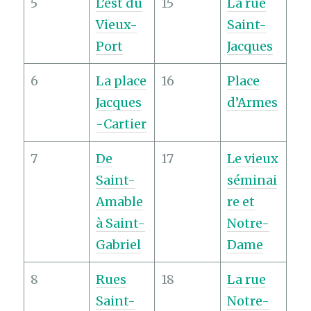
5
L’est du
15
La rue
Vieux-
Saint-
Port
Jacques
6
La place
16
Place
Jacques
d’Armes
-Cartier
7
De
17
Le vieux
Saint-
séminai
Amable
re et
à Saint-
Notre-
Gabriel
Dame
8
Rues
18
La rue
Saint-
Notre-