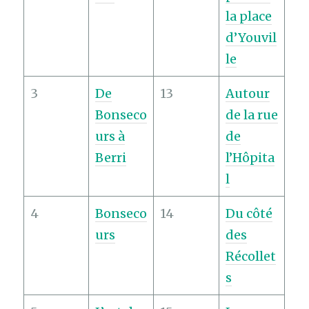
la place
d’Youvil
le
3
De
13
Autour
Bonseco
de la rue
urs à
de
Berri
l’Hôpita
l
4
Bonseco
14
Du côté
urs
des
Récollet
s